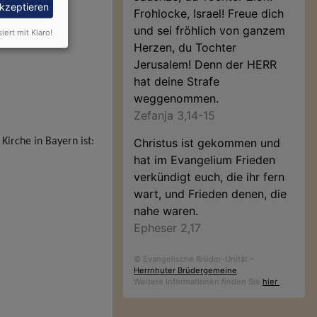
akzeptieren
Frohlocke, Israel! Freue dich
und sei fröhlich von ganzem
siert mit Klaro!
Herzen, du Tochter
Jerusalem! Denn der HERR
hat deine Strafe
weggenommen.
Zefanja 3,14-15
Kirche in Bayern ist:
Christus ist gekommen und
hat im Evangelium Frieden
verkündigt euch, die ihr fern
wart, und Frieden denen, die
nahe waren.
Epheser 2,17
© Evangelische Brüder-Unität –
Herrnhuter Brüdergemeine
Weitere Informationen finden Sie
hier
.