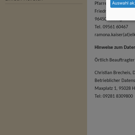
Auswahl ak
Pfarrerin Ramona K
Friedrich-Rückert-Str
96450 Coburg
Tel. 09561 60467
ramona.kaiser(at)el
Hinweise zum Daten
Örtlich Beauftragte
Christian Brecheis, D
Betrieblicher Daten
Maxplatz 1, 95028 
Tel: 09281 8309800