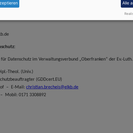
zeptieren
Alle 
aiser
. 45
Reali
kb.de
schutz:
r für Datenschutz im
Verwaltungsverbund „Oberfranken“ der Ev.-Luth. 
ipl.-Theol. (Univ.)
schutzbeauftragter (GDDcert.EU)
Hof – E-Mail:
christian.brecheis@elkb.de
 – Mobil: 0171 3308892