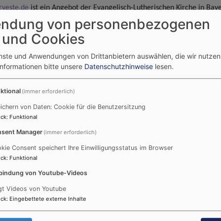
rveste.de
ist ein Angebot der Evangelisch-Lutherischen Kirche in Bay
ndung von personenbezogenen
entlichen Rechts.
 und Cookies
ie Website ein Angebot der
Evang.-Luth. Pfarrei „Evangelisch unter d
Körperschaft öffentlichen Rechts vertreten durch die Kirchengemeind
enste und Anwendungen von Drittanbietern auswählen, die wir nutze
Informationen bitte unsere
Datenschutzhinweise
lesen.
ach vertreten durch Pfarrerin Gabriele Töpfer
vertreten durch Pfarrerin Dr. Hedwig Porsch
ktional
(immer erforderlich)
 vertreten durch Pfarrerin Ramona Kaiser
ichern von Daten: Cookie für die Benutzersitzung
rtreten durch Pfarrerin Silke Kirchberger
ck
:
Funktional
sent Manager
(immer erforderlich)
ngelisch unter der Veste“, Coburg ist:
kie Consent speichert Ihre Einwilligungsstatus im Browser
t HeiligKreuz
ck
:
Funktional
7c
bindung von Youtube-Videos
gt Videos von Youtube
ck
:
Eingebettete externe Inhalte
tliche Ansprechpartnerin im Sinne des § 18 MStV ist: