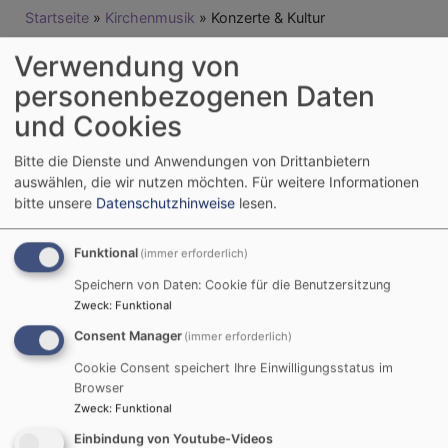
Breadcrumb
Startseite
Kirchenmusik
Konzerte & Kultur
Verwendung von
Konzerte & Kultur
personenbezogenen Daten
und Cookies
Moriz klingt!
Bitte die Dienste und Anwendungen von Drittanbietern
auswählen, die wir nutzen möchten.
Für weitere Informationen
bitte unsere
Datenschutzhinweise
lesen.
Funktional
(immer erforderlich)
Speichern von Daten: Cookie für die Benutzersitzung
Zweck
:
Funktional
Consent Manager
(immer erforderlich)
Veranstaltungen in unseren Gemeinden finden Sie
hier im Kalender
Cookie Consent speichert Ihre Einwilligungsstatus im
Browser
Zweck
:
Funktional
August
2026
Einbindung von Youtube-Videos