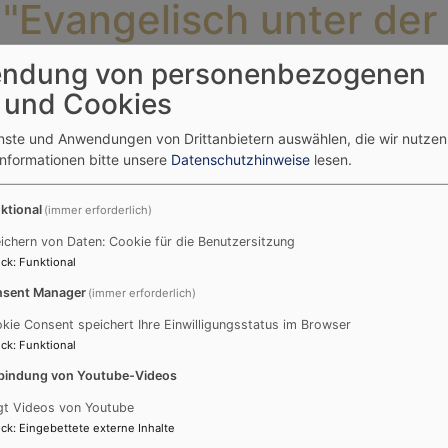
i "Evangelisch unter der
ndung von personenbezogenen
 und Cookies
t ein Zusammenschluss der vier evangelisch-
enste und Anwendungen von Drittanbietern auswählen, die wir nutze
inden Dörfles-Esbach, HeiligKreuz, St.
Informationen bitte unsere
Datenschutzhinweise
lesen.
Moriz. Wir freuen uns, Sie auf unserer
n zu dürfen. Sie sind herzlich eingeladen sich
ktional
(immer erforderlich)
 unsere Angebote zu informieren und wir sind
ichern von Daten: Cookie für die Benutzersitzung
für Sie persönlich da.
ck
:
Funktional
sent Manager
(immer erforderlich)
kie Consent speichert Ihre Einwilligungsstatus im Browser
e bei Ihrem "Rundgang" durch unsere 
ck
:
Funktional
bindung von Youtube-Videos
gt Videos von Youtube
ck
:
Eingebettete externe Inhalte