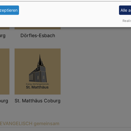
zeptieren
Alle 
Reali
urg
Dörfles-Esbach
burg
St. Matthäus Coburg
i EVANGELISCH gemeinsam