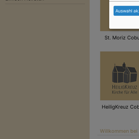
Auswahl ak
St. Moriz Cob
HeiligKreuz Co
Willkommen be