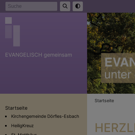
Direkt
Suche
zum
Inhalt
EVANGELISCH gemeinsam
Breadcr
Startseite
Startseite
Kirchengemeinde Dörfles-Esbach
HERZL
HeiligKreuz
St. Matthäus