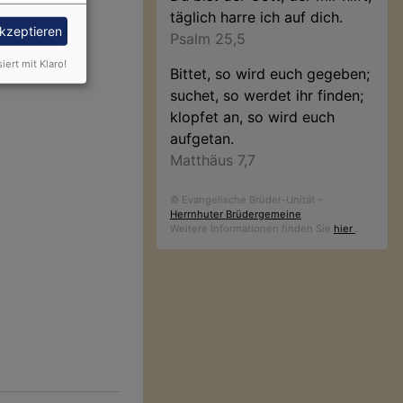
täglich harre ich auf dich.
akzeptieren
Psalm 25,5
siert mit Klaro!
Bittet, so wird euch gegeben;
suchet, so werdet ihr finden;
klopfet an, so wird euch
aufgetan.
Matthäus 7,7
© Evangelische Brüder-Unität –
Herrnhuter Brüdergemeine
Weitere Informationen finden Sie
hier
.